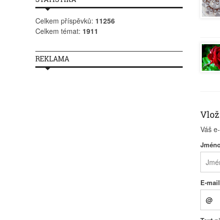
Celkem příspěvků:
11256
Celkem témat:
1911
REKLAMA
Vlož
Váš e
Jmén
E-mai