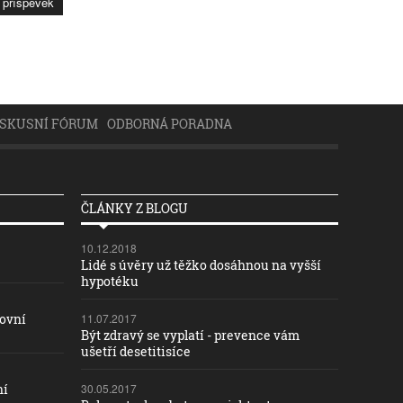
ISKUSNÍ FÓRUM
ODBORNÁ PORADNA
ČLÁNKY Z BLOGU
10.12.2018
Lidé s úvěry už těžko dosáhnou na vyšší
hypotéku
covní
11.07.2017
Být zdravý se vyplatí - prevence vám
ušetří desetitisíce
ní
30.05.2017