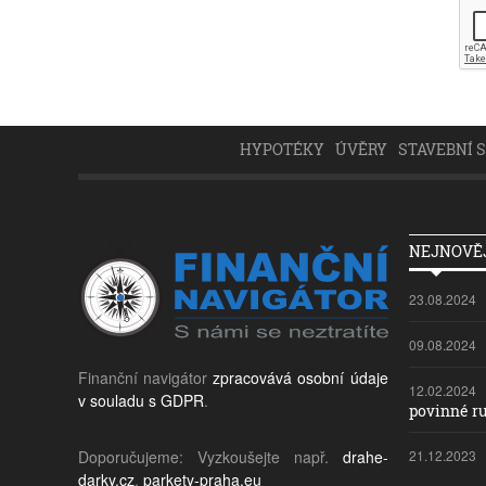
HYPOTÉKY
ÚVĚRY
STAVEBNÍ 
NEJNOVĚJ
23.08.2024
09.08.2024
Finanční navigátor
zpracovává osobní údaje
12.02.2024
v souladu s GDPR
.
povinné ru
Doporučujeme: Vyzkoušejte např.
drahe-
21.12.2023
darky.cz
,
parkety-praha.eu