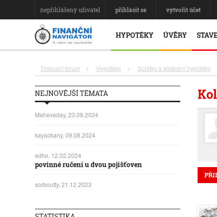
nepřihlášený uživatel
přihlásit se
vytvořit účet
HYPOTÉKY
ÚVĚRY
STAVE
Diskusní fórum
>
Hypotéky
>
Splátky a splácení hypotéky
Kol
NEJNOVĚJŠÍ TÉMATA
Maheveday, 23.08.2024
kayackany, 09.08.2024
edho, 12.02.2024
povinné ručení u dvou pojišťoven
PŘI
sorboutty, 21.12.2023
STATISTIKA