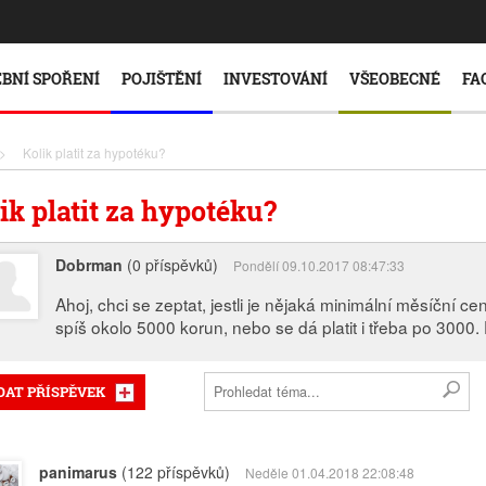
BNÍ SPOŘENÍ
POJIŠTĚNÍ
INVESTOVÁNÍ
VŠEOBECNÉ
FA
>
Kolik platit za hypotéku?
ik platit za hypotéku?
Dobrman
(0 příspěvků)
Pondělí 09.10.2017 08:47:33
Ahoj, chci se zeptat, jestli je nějaká minimální měsíční c
spíš okolo 5000 korun, nebo se dá platit i třeba po 3000.
DAT PŘÍSPĚVEK
panimarus
(122 příspěvků)
Neděle 01.04.2018 22:08:48