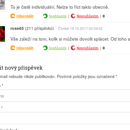
To je čistě individuální. Nelze to říct takto obecně.
|
|
0
Odpovědět
Souhlasím
Nesouhlasím
rose65
(211 příspěvků)
Čtvrtek 19.10.2017 00:09:42
Vše záleží na tom, kolik si můžete dovolit splácet. Od toho 
|
|
0
Odpovědět
Souhlasím
Nesouhlasím
it nový příspěvek
-mail nebude nikde publikován. Povinné položky jsou označené
*
.
o
*
l
*