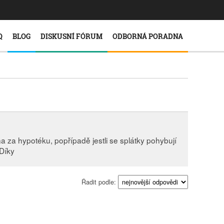
Q
BLOG
DISKUSNÍ FÓRUM
ODBORNÁ PORADNA
ena za hypotéku, popřípadě jestli se splátky pohybují
 Díky
Řadit podle: