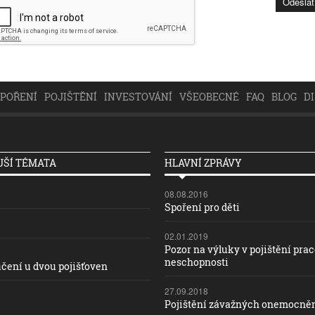
SPOŘENÍ
POJIŠTĚNÍ
INVESTOVÁNÍ
VŠEOBECNÉ
FAQ
BLOG
D
ŠÍ TÉMATA
HLAVNÍ ZPRÁVY
08.08.2016
Spoření pro děti
02.01.2019
Pozor na výluky v pojištění pra
neschopnosti
čení u dvou pojišťoven
27.09.2018
Pojištění závažných onemocně