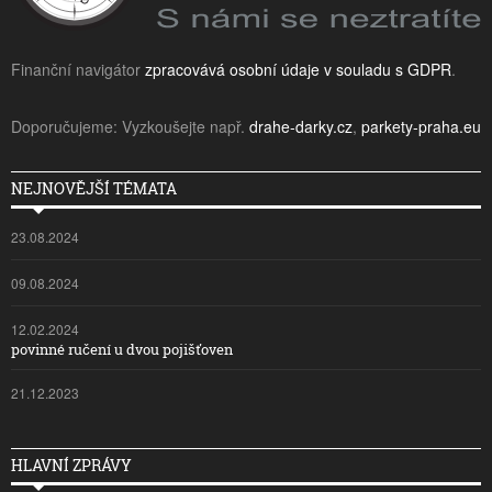
Finanční navigátor
zpracovává osobní údaje v souladu s GDPR
.
Doporučujeme: Vyzkoušejte např.
drahe-darky.cz
,
parkety-praha.eu
NEJNOVĚJŠÍ TÉMATA
23.08.2024
09.08.2024
12.02.2024
povinné ručení u dvou pojišťoven
21.12.2023
HLAVNÍ ZPRÁVY