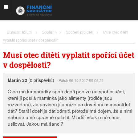
Diskusní fórum
>
Spoření
>
Spoření pro děti
>
Musí otec dítěti
vyplatit spořící účet v dospělosti?
Musí otec dítěti vyplatit spořící účet
v dospělosti?
Martin 22
(0 příspěvků)
Pátek 06.10.2017 09:06:21
Otec mé kamarádky spoří dceři peníze na spořící účet,
které jí posílá maminka jako alimenty (rodiče jsou
rozvedení). Je povinen jí peníze po dovršení osmnácti let
dát? Starší dceři je dát odmítl, protože má dojem, že s nimi
nebude umě správně naložit. Mladší však o ně chce
usilovat. Jakou má šanci?