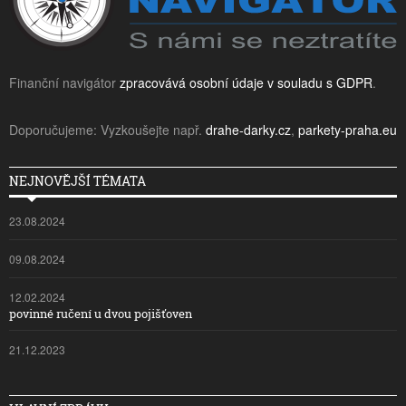
Finanční navigátor
zpracovává osobní údaje v souladu s GDPR
.
Doporučujeme: Vyzkoušejte např.
drahe-darky.cz
,
parkety-praha.eu
NEJNOVĚJŠÍ TÉMATA
23.08.2024
09.08.2024
12.02.2024
povinné ručení u dvou pojišťoven
21.12.2023