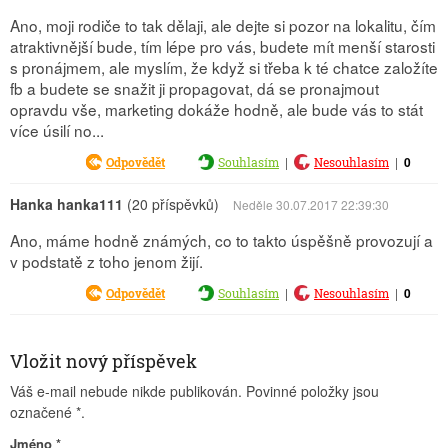
Ano, moji rodiče to tak dělaji, ale dejte si pozor na lokalitu, čím
atraktivnější bude, tím lépe pro vás, budete mít menší starosti
s pronájmem, ale myslím, že když si třeba k té chatce založíte
fb a budete se snažit ji propagovat, dá se pronajmout
opravdu vše, marketing dokáže hodně, ale bude vás to stát
více úsilí no...
|
|
0
Odpovědět
Souhlasím
Nesouhlasím
Hanka hanka111
(20 příspěvků)
Neděle 30.07.2017 22:39:30
Ano, máme hodně známých, co to takto úspěšně provozují a
v podstatě z toho jenom žijí.
|
|
0
Odpovědět
Souhlasím
Nesouhlasím
Vložit nový příspěvek
Váš e-mail nebude nikde publikován. Povinné položky jsou
označené
*
.
Jméno
*