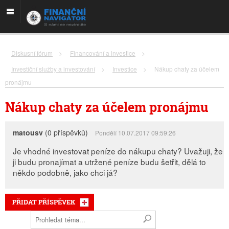
Diskusní fórum
>
Financování a investice
>
Investiční služby a investování
>
Investice
>
Nákup chaty za účelem
pronájmu
Nákup chaty za účelem pronájmu
matousv
(0 příspěvků)
Pondělí 10.07.2017 09:59:26
Je vhodné investovat peníze do nákupu chaty? Uvažuji, že
ji budu pronajímat a utržené peníze budu šetřit, dělá to
někdo podobně, jako chci já?
PŘIDAT PŘÍSPĚVEK