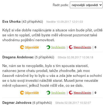
Řadit podle:
Eva Uhorka
(43 příspěvků)
Neděle 10.09.2017 12:01:03
Když si vše dobře naplánujete a situace vám bude přát, určitě
se vám to vyplatí, určitě byste měli věnovat pozornost také
vhodnému pojištění nemovitosti.
|
|
0
Odpovědět
Souhlasím
Nesouhlasím
Dragana Andelovac
(5 příspěvků)
Středa 02.08.2017 10:36:18
Ne, nám se to nevyplatilo, bylo s tím spousta starostí,
nakonec jsme chatu prodali, takže zhodnoťte, jak moc
časově náročné by to bylo u vás a zda jste schopni a ochotni
se o tuto svoji investici náležitě starat. Museli jsme neustále
měnit vybavení, jelikož hosté ničili vše, co se dalo.
|
|
0
Odpovědět
Souhlasím
Nesouhlasím
Dagmar Jahodova
(6 příspěvků)
Středa 02.08.2017 10:32:07