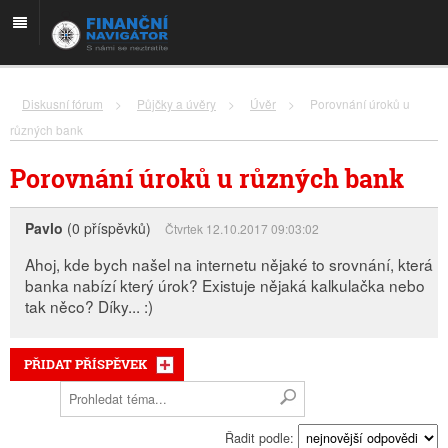
Diskusní fórum
>
Půjčky a úvěry
>
Úvěr
>
Porovnání úroků u
různých bank
Porovnání úroků u různých bank
Pavlo
(0 příspěvků)
Čtvrtek 12.10.2017 09:03:02
Ahoj, kde bych našel na internetu nějaké to srovnání, která
banka nabízí který úrok? Existuje nějaká kalkulačka nebo
tak něco? Díky... :)
PŘIDAT PŘÍSPĚVEK
Řadit podle: