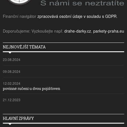
Finanční navigátor
zpracovává osobní údaje v souladu s GDPR
.
Doporučujeme: Vyzkoušejte např.
drahe-darky.cz
,
parkety-praha.eu
NEJNOVĚJŠÍ TÉMATA
23.08.2024
09.08.2024
12.02.2024
povinné ručení u dvou pojišťoven
21.12.2023
HLAVNÍ ZPRÁVY