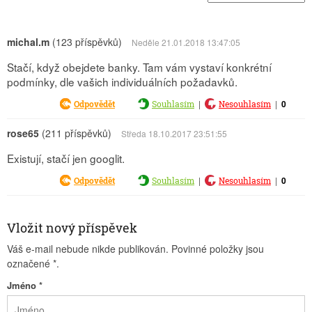
michal.m
(123 příspěvků)
Neděle 21.01.2018 13:47:05
Stačí, když obejdete banky. Tam vám vystaví konkrétní
podmínky, dle vašich individuálních požadavků.
|
|
0
Odpovědět
Souhlasím
Nesouhlasím
rose65
(211 příspěvků)
Středa 18.10.2017 23:51:55
Existují, stačí jen googlit.
|
|
0
Odpovědět
Souhlasím
Nesouhlasím
Vložit nový příspěvek
Váš e-mail nebude nikde publikován. Povinné položky jsou
označené
*
.
Jméno
*