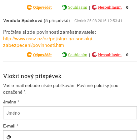
|
|
0
Odpovědět
Souhlasím
Nesouhlasím
Vendula Spáčková
(5 příspěvků)
Čtvrtek 25.08.2016 12:53:41
Pročtěte si zde povinnosti zaměstnavatele:
http://www.cssz.cz/cz/pojistne-na-socialni-
zabezpeceni/povinnosti.htm
|
|
0
Odpovědět
Souhlasím
Nesouhlasím
Vložit nový příspěvek
Váš e-mail nebude nikde publikován. Povinné položky jsou
označené
*
.
Jméno
*
E-mail
*