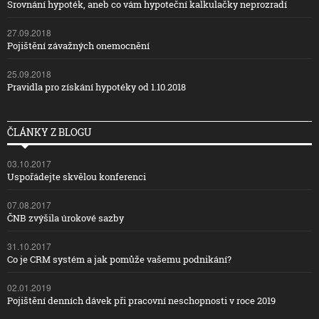
Srovnání hypoték, aneb co vám hypoteční kalkulačky neprozradí
27.09.2018
Pojištění závažných onemocnění
25.09.2018
Pravidla pro získání hypotéky od 1.10.2018
ČLÁNKY Z BLOGU
03.10.2017
Uspořádejte skvělou konferenci
07.08.2017
ČNB zvýšila úrokové sazby
31.10.2017
Co je CRM systém a jak pomůže vašemu podnikání?
02.01.2019
Pojištění denních dávek při pracovní neschopnosti v roce 2019