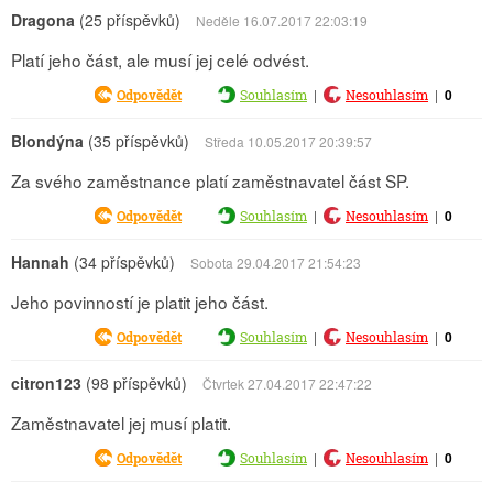
Dragona
(25 příspěvků)
Neděle 16.07.2017 22:03:19
Platí jeho část, ale musí jej celé odvést.
|
|
0
Odpovědět
Souhlasím
Nesouhlasím
Blondýna
(35 příspěvků)
Středa 10.05.2017 20:39:57
Za svého zaměstnance platí zaměstnavatel část SP.
|
|
0
Odpovědět
Souhlasím
Nesouhlasím
Hannah
(34 příspěvků)
Sobota 29.04.2017 21:54:23
Jeho povinností je platit jeho část.
|
|
0
Odpovědět
Souhlasím
Nesouhlasím
citron123
(98 příspěvků)
Čtvrtek 27.04.2017 22:47:22
Zaměstnavatel jej musí platit.
|
|
0
Odpovědět
Souhlasím
Nesouhlasím