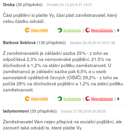
Groka
(35 příspěvků)
Pondělí 24.10.2016 21:19:01
Část pojištění si platíte Vy, část platí zaměstnavatel, který
celou částku odvádí.
|
|
0
Odpovědět
Souhlasím
Nesouhlasím
Barbora Soklová
(130 příspěvků)
Neděle 28.08.2016 09:27:48
Z zaměstnavatelů je základní sazba 25% - z toho se
odpočítává 2,3% na nemocenské pojištění, 21,5% na
důchodové a 1,2% na státní politiku zaměstnanosti. U
zaměstnanců je základní sazba pak 6,5% a u osob
samostatně výdělečně činných (OSVČ) 29,2% - z toho se
počítá 28% na důchodové pojištění a 1,2% na státní politiku
zaměstnanosti.
|
|
0
Odpovědět
Souhlasím
Nesouhlasím
ladymormont
(35 příspěvků)
Sobota 27.08.2016 20:28:35
Zaměstnavatel Vám nejen přispívá na sociální pojištění, ale
zároveň také odvádí to, které platíte Vy.