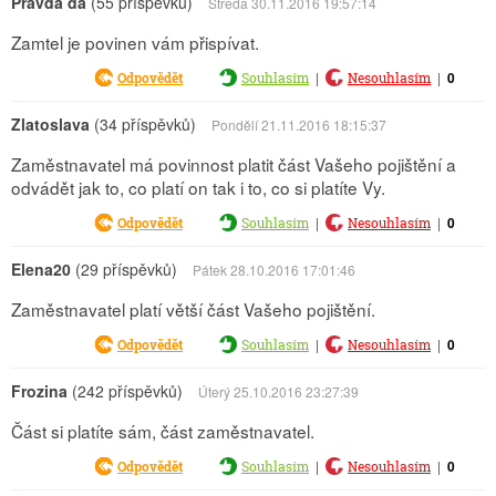
Pravda da
(55 příspěvků)
Středa 30.11.2016 19:57:14
Zamtel je povinen vám přispívat.
|
|
0
Odpovědět
Souhlasím
Nesouhlasím
Zlatoslava
(34 příspěvků)
Pondělí 21.11.2016 18:15:37
Zaměstnavatel má povinnost platit část Vašeho pojištění a
odvádět jak to, co platí on tak i to, co si platíte Vy.
|
|
0
Odpovědět
Souhlasím
Nesouhlasím
Elena20
(29 příspěvků)
Pátek 28.10.2016 17:01:46
Zaměstnavatel platí větší část Vašeho pojištění.
|
|
0
Odpovědět
Souhlasím
Nesouhlasím
Frozina
(242 příspěvků)
Úterý 25.10.2016 23:27:39
Část si platíte sám, část zaměstnavatel.
|
|
0
Odpovědět
Souhlasím
Nesouhlasím