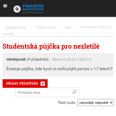
Diskusní fórum
>
Půjčky a úvěry
>
Úvěr
>
Studentská půjčka pro
nezletilé
Studentská půjčka pro nezletilé
mirekjunak
(0 příspěvků)
Středa 30.08.2017 08:25:10
Existuje půjčka, kde bych si mohl půjčit peníze v 17 letech?
PŘIDAT PŘÍSPĚVEK
Řadit podle: