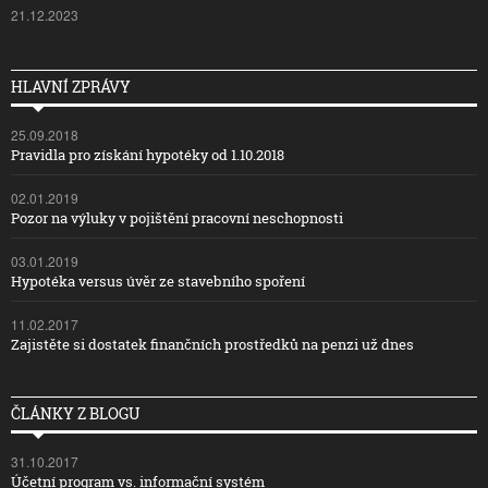
21.12.2023
HLAVNÍ ZPRÁVY
25.09.2018
Pravidla pro získání hypotéky od 1.10.2018
02.01.2019
Pozor na výluky v pojištění pracovní neschopnosti
03.01.2019
Hypotéka versus úvěr ze stavebního spoření
11.02.2017
Zajistěte si dostatek finančních prostředků na penzi už dnes
ČLÁNKY Z BLOGU
31.10.2017
Účetní program vs. informační systém