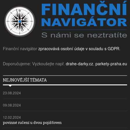
Finanční navigátor
zpracovává osobní údaje v souladu s GDPR
.
Doporučujeme: Vyzkoušejte např.
drahe-darky.cz
,
parkety-praha.eu
NEJNOVĚJŠÍ TÉMATA
23.08.2024
09.08.2024
12.02.2024
povinné ručení u dvou pojišťoven