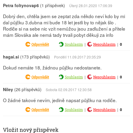
Petra foltynovap6
(1 příspěvek)
Úterý 28.01.2020 17:06:39
Dobrý den, chtěla jsem se zeptat zda někdo neví kdo by mi
dal půjčku 3.dubna mi bude 18 let jestli by to nějak šlo .
Rodiče si na sebe nic vzít nemůžou jsou zadlužení a přítele
mám Slováka ale nemá tady trvali pobyt děkuji za info
|
|
0
Odpovědět
Souhlasím
Nesouhlasím
hagai.si
(173 příspěvků)
Pondělí 11.09.2017 20:35:29
Dokud nemáte 18, žádnou půjčku nedostanete.
|
|
0
Odpovědět
Souhlasím
Nesouhlasím
Niley
(26 příspěvků)
Sobota 02.09.2017 12:30:58
O žádné takové nevím, jedině napsat půjčku na rodiče.
|
|
0
Odpovědět
Souhlasím
Nesouhlasím
Vložit nový příspěvek