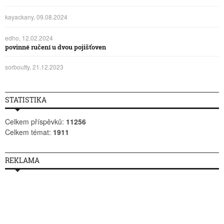
kayackany, 09.08.2024
edho, 12.02.2024
povinné ručení u dvou pojišťoven
sorboutty, 21.12.2023
STATISTIKA
Celkem příspěvků:
11256
Celkem témat:
1911
REKLAMA