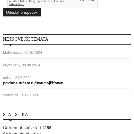
NEJNOVĚJŠÍ TÉMATA
Maheveday, 23.08.2024
kayackany, 09.08.2024
edho, 12.02.2024
povinné ručení u dvou pojišťoven
sorboutty, 21.12.2023
STATISTIKA
Celkem příspěvků:
11256
Celkem témat:
1911