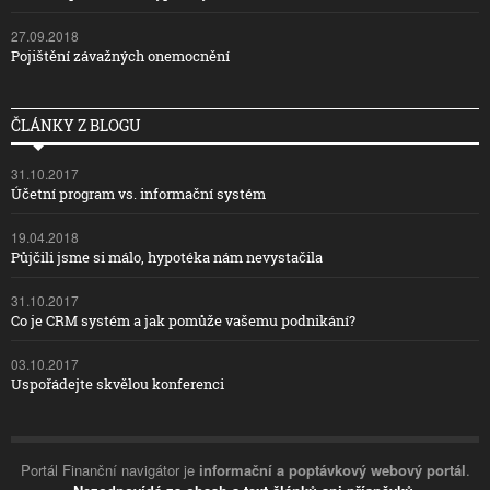
27.09.2018
Pojištění závažných onemocnění
ČLÁNKY Z BLOGU
31.10.2017
Účetní program vs. informační systém
19.04.2018
Půjčili jsme si málo, hypotéka nám nevystačila
31.10.2017
Co je CRM systém a jak pomůže vašemu podnikání?
03.10.2017
Uspořádejte skvělou konferenci
Portál Finanční navigátor je
informační a poptávkový webový portál
.