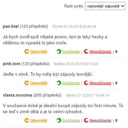
Řadit podle:
pan.kral
(123 příspěvků)
Čtvrtek 31.05.2018 20:20:08
Já bych zvolil spíš nějaké jezero, tam je taky hezky a
většinou to vypadá to jako moře.
|
|
0
Odpovědět
Souhlasím
Nesouhlasím
pink.tom
(123 příspěvků)
Neděle 29.04.2018 00:14:33
Jeďte v zimě. To by měly být zájezdy levnější.
|
|
0
Odpovědět
Souhlasím
Nesouhlasím
vlasta.novotna
(205 příspěvků)
Středa 27.12.2017 16:44:14
V současné době je ideální koupit zájezdy tzv first minute. To
se teď v zimě dělá a je to velmi výhodné.
|
|
0
Odpovědět
Souhlasím
Nesouhlasím