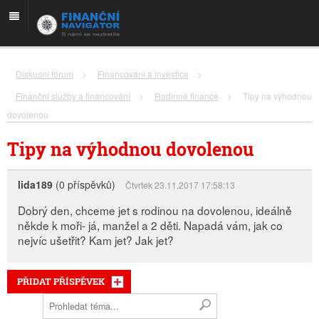
Diskusní fórum
>
Financování a investice
>
Finanční služby a financování
>
Rodinné finance
>
Tipy na výhodnou
dovolenou
Tipy na výhodnou dovolenou
lida189
(0 příspěvků)
Čtvrtek 23.11.2017 17:58:13
Dobrý den, chceme jet s rodinou na dovolenou, ideálně
někde k moři- já, manžel a 2 děti. Napadá vám, jak co
nejvíc ušetřit? Kam jet? Jak jet?
PŘIDAT PŘÍSPĚVEK