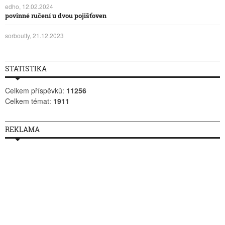
edho, 12.02.2024
povinné ručení u dvou pojišťoven
sorboutty, 21.12.2023
STATISTIKA
Celkem příspěvků:
11256
Celkem témat:
1911
REKLAMA