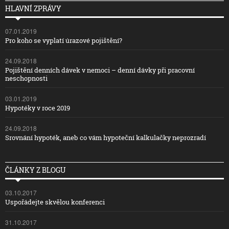
HLAVNÍ ZPRÁVY
07.01.2019
Pro koho se vyplatí úrazové pojištění?
24.09.2018
Pojištění denních dávek v nemoci – denní dávky při pracovní
neschopnosti
03.01.2019
Hypotéky v roce 2019
24.09.2018
Srovnání hypoték, aneb co vám hypoteční kalkulačky neprozradí
ČLÁNKY Z BLOGU
03.10.2017
Uspořádejte skvělou konferenci
31.10.2017