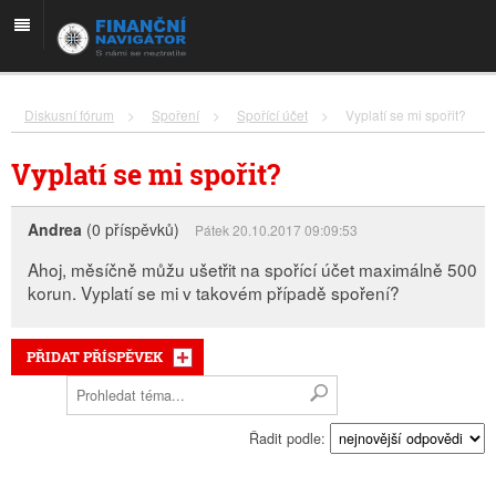
Diskusní fórum
>
Spoření
>
Spořící účet
>
Vyplatí se mi spořit?
Vyplatí se mi spořit?
Andrea
(0 příspěvků)
Pátek 20.10.2017 09:09:53
Ahoj, měsíčně můžu ušetřit na spořící účet maximálně 500
korun. Vyplatí se mi v takovém případě spoření?
PŘIDAT PŘÍSPĚVEK
Řadit podle: