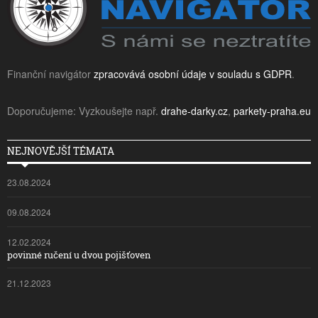
Finanční navigátor
zpracovává osobní údaje v souladu s GDPR
.
Doporučujeme: Vyzkoušejte např.
drahe-darky.cz
,
parkety-praha.eu
NEJNOVĚJŠÍ TÉMATA
23.08.2024
09.08.2024
12.02.2024
povinné ručení u dvou pojišťoven
21.12.2023