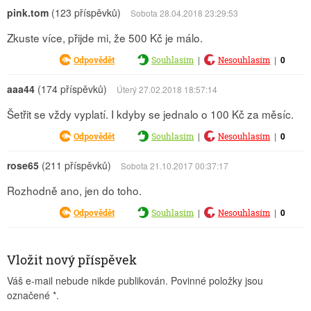
pink.tom
(123 příspěvků)
Sobota 28.04.2018 23:29:53
Zkuste více, přijde mi, že 500 Kč je málo.
|
|
0
Odpovědět
Souhlasím
Nesouhlasím
aaa44
(174 příspěvků)
Úterý 27.02.2018 18:57:14
Šetřit se vždy vyplatí. I kdyby se jednalo o 100 Kč za měsíc.
|
|
0
Odpovědět
Souhlasím
Nesouhlasím
rose65
(211 příspěvků)
Sobota 21.10.2017 00:37:17
Rozhodně ano, jen do toho.
|
|
0
Odpovědět
Souhlasím
Nesouhlasím
Vložit nový příspěvek
Váš e-mail nebude nikde publikován. Povinné položky jsou
označené
*
.