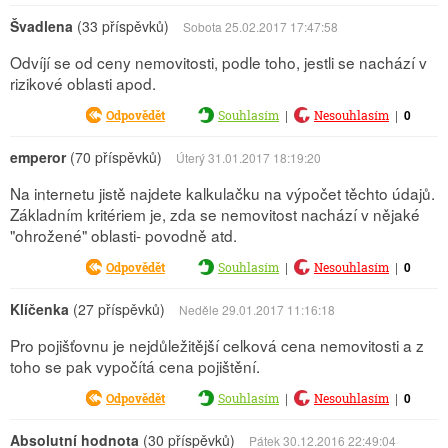
Švadlena
(33 příspěvků)
Sobota 25.02.2017 17:47:58
Odvíjí se od ceny nemovitosti, podle toho, jestli se nachází v
rizikové oblasti apod.
|
|
0
Odpovědět
Souhlasím
Nesouhlasím
emperor
(70 příspěvků)
Úterý 31.01.2017 18:19:20
Na internetu jistě najdete kalkulačku na výpočet těchto údajů.
Základním kritériem je, zda se nemovitost nachází v nějaké
"ohrožené" oblasti- povodně atd.
|
|
0
Odpovědět
Souhlasím
Nesouhlasím
Klíčenka
(27 příspěvků)
Neděle 29.01.2017 11:16:18
Pro pojišťovnu je nejdůležitější celková cena nemovitosti a z
toho se pak vypočítá cena pojištění.
|
|
0
Odpovědět
Souhlasím
Nesouhlasím
Absolutní hodnota
(30 příspěvků)
Pátek 30.12.2016 22:49:04