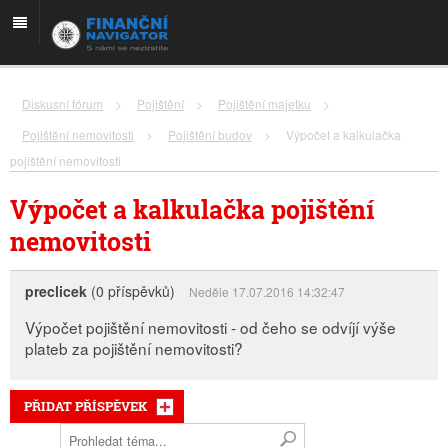
Diskusní fórum
>
Pojištění
>
Pojištění majetku
>
Pojištění nemovitosti
>
Pojištění budov
>
Výpočet a kalkulačka
pojištění nemovitosti
Výpočet a kalkulačka pojištění
nemovitosti
preclicek
(0 příspěvků)
Neděle 17.07.2016 14:32:47
Výpočet pojištění nemovitosti - od čeho se odvíjí výše
plateb za pojištění nemovitosti?
PŘIDAT PŘÍSPĚVEK