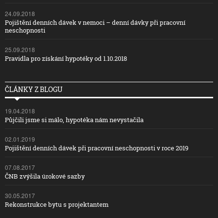
24.09.2018
Pojištění denních dávek v nemoci – denní dávky při pracovní
neschopnosti
25.09.2018
Pravidla pro získání hypotéky od 1.10.2018
ČLÁNKY Z BLOGU
19.04.2018
Půjčili jsme si málo, hypotéka nám nevystačila
02.01.2019
Pojištění denních dávek při pracovní neschopnosti v roce 2019
07.08.2017
ČNB zvýšila úrokové sazby
30.05.2017
Rekonstrukce bytu s projektantem