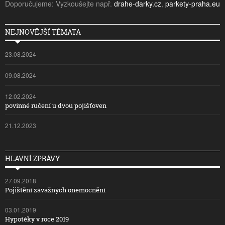
Doporučujeme: Vyzkoušejte např.
drahe-darky.cz
,
parkety-praha.eu
NEJNOVĚJŠÍ TÉMATA
23.08.2024
09.08.2024
12.02.2024
povinné ručení u dvou pojišťoven
21.12.2023
HLAVNÍ ZPRÁVY
27.09.2018
Pojištění závažných onemocnění
03.01.2019
Hypotéky v roce 2019