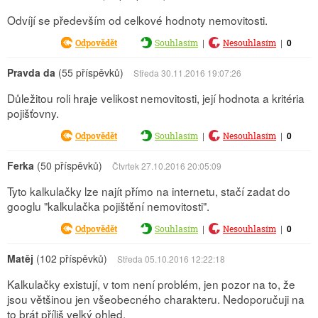
Odvíjí se především od celkové hodnoty nemovitosti.
|
|
0
Odpovědět
Souhlasím
Nesouhlasím
Pravda da
(55 příspěvků)
Středa 30.11.2016 19:07:26
Důležitou roli hraje velikost nemovitosti, její hodnota a kritéria
pojišťovny.
|
|
0
Odpovědět
Souhlasím
Nesouhlasím
Ferka
(50 příspěvků)
Čtvrtek 27.10.2016 20:05:09
Tyto kalkulačky lze najít přímo na internetu, stačí zadat do
googlu "kalkulačka pojištění nemovitosti".
|
|
0
Odpovědět
Souhlasím
Nesouhlasím
Matěj
(102 příspěvků)
Středa 05.10.2016 12:22:18
Kalkulačky existují, v tom není problém, jen pozor na to, že
jsou většinou jen všeobecného charakteru. Nedoporučuji na
to brát příliš velký ohled.