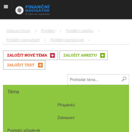
Diskusní fórum
>
Pojištění
>
Pojištění majetku
>
Pojištění nemovitosti
>
Pojištění domácnosti
>
ZALOŽIT NOVÉ TÉMA
ZALOŽIT ANKETU
ZALOŽIT TEST
Téma
Příspěvků
Zobrazení
Poslední příspěvek