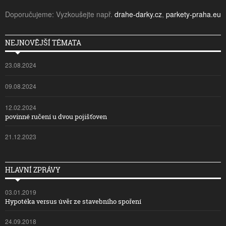
Doporučujeme: Vyzkoušejte např.
drahe-darky.cz
,
parkety-praha.eu
NEJNOVĚJŠÍ TÉMATA
23.08.2024
09.08.2024
12.02.2024
povinné ručení u dvou pojišťoven
21.12.2023
HLAVNÍ ZPRÁVY
03.01.2019
Hypotéka versus úvěr ze stavebního spoření
24.09.2018