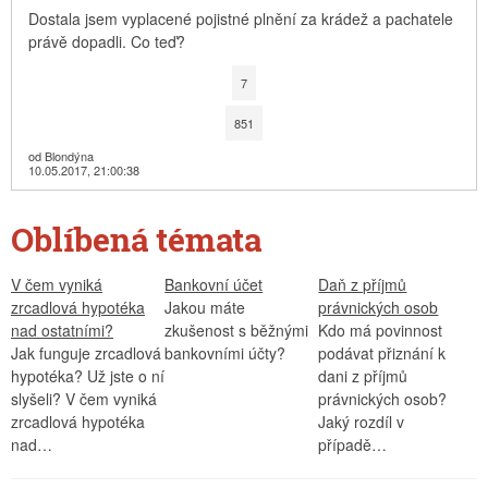
Dostala jsem vyplacené pojistné plnění za krádež a pachatele
právě dopadli. Co teď?
7
851
od Blondýna
10.05.2017, 21:00:38
Oblíbená témata
V čem vyniká
Bankovní účet
Daň z příjmů
zrcadlová hypotéka
Jakou máte
právnických osob
nad ostatními?
zkušenost s běžnými
Kdo má povinnost
Jak funguje zrcadlová
bankovními účty?
podávat přiznání k
hypotéka? Už jste o ní
dani z příjmů
slyšeli? V čem vyniká
právnických osob?
zrcadlová hypotéka
Jaký rozdíl v
nad…
případě…