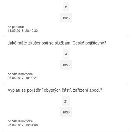
2
1926
od pan.kral
11.05.2018, 20:49:32
Jaké máte zkušenosti se službami České pojišťovny?
4
1053
od Víla Kmotřička
25.06.2017, 19:20:21
Vyplatí se pojištění obytných částí, zařízení apod.?
21
1636
od Víla Kmotřička
25.06.2017, 19:14:08