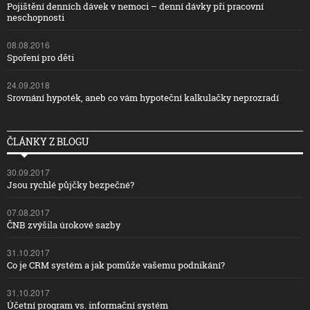
Pojištění denních dávek v nemoci – denní dávky při pracovní
neschopnosti
08.08.2016
Spoření pro děti
24.09.2018
Srovnání hypoték, aneb co vám hypoteční kalkulačky neprozradí
ČLÁNKY Z BLOGU
30.09.2017
Jsou rychlé půjčky bezpečné?
07.08.2017
ČNB zvýšila úrokové sazby
31.10.2017
Co je CRM systém a jak pomůže vašemu podnikání?
31.10.2017
Účetní program vs. informační systém